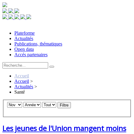
Plateforme
Actualités
Publications, thématiques
Open data
Accés partenaires
Accueil
Accueil
>
Actualités
>
Santé
Filtre
Les jeunes de l'Union mangent moins