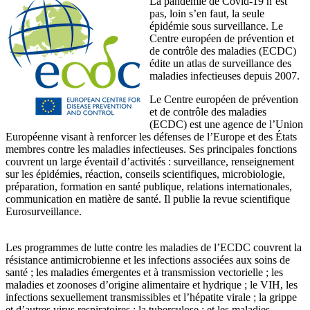
La pandémie de Covid-19 n’est
pas, loin s’en faut, la seule
épidémie sous surveillance. Le
Centre européen de prévention et
de contrôle des maladies (ECDC)
édite un atlas de surveillance des
maladies infectieuses depuis 2007.
Le Centre européen de prévention
et de contrôle des maladies
(ECDC) est une agence de l’Union
Européenne visant à renforcer les défenses de l’Europe et des États
membres contre les maladies infectieuses. Ses principales fonctions
couvrent un large éventail d’activités : surveillance, renseignement
sur les épidémies, réaction, conseils scientifiques, microbiologie,
préparation, formation en santé publique, relations internationales,
communication en matière de santé. Il publie la revue scientifique
Eurosurveillance.
Les programmes de lutte contre les maladies de l’ECDC couvrent la
résistance antimicrobienne et les infections associées aux soins de
santé ; les maladies émergentes et à transmission vectorielle ; les
maladies et zoonoses d’origine alimentaire et hydrique ; le VIH, les
infections sexuellement transmissibles et l’hépatite virale ; la grippe
et d’autres virus respiratoires ; la tuberculose ; et les maladies