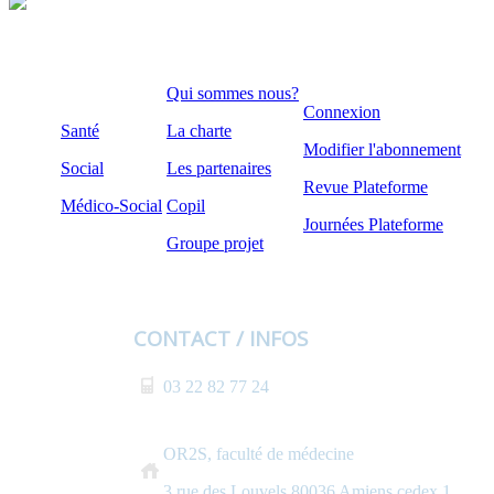
Qui sommes nous?
Connexion
Santé
La charte
Modifier l'abonnement
Social
Les partenaires
Revue Plateforme
Médico-Social
Copil
Journées Plateforme
Groupe projet
CONTACT / INFOS
03 22 82 77 24
OR2S, faculté de médecine
3 rue des Louvels 80036 Amiens cedex 1