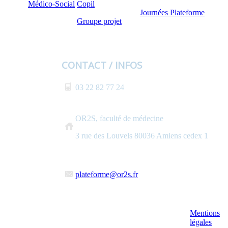
Médico-Social
Copil
Journées Plateforme
Groupe projet
CONTACT / INFOS
03 22 82 77 24
OR2S, faculté de médecine
3 rue des Louvels 80036 Amiens cedex 1
plateforme@or2s.fr
Mentions
légales