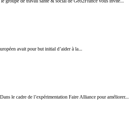
 le groupe de travail santé & social de Géo2France vous invite...
éen avait pour but initial d’aider à la...
s le cadre de l’expérimentation Faire Alliance pour améliorer...