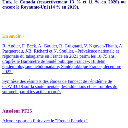
Unis, le Canada (respectivement 13 % et 11 % en 2020) ou
encore le Royaume-Uni (14 % en 2019).
En savoir +
R. Andier, F. Beck, A. Gautier, R. Guignard, V. Nguyen-Thanh, A.
Pasquereau, J-B. Richard et N. Soullier, «Prévalence nationale et
régionale du tabagisme en France en 2021 parmi les 18-75 ans,
d’après le Baromètre de Santé publique France», Bulletin
épidémiologique hebdomadaire, Santé publique France, décembre
2022.
Synthèse des résultats des études de l'impact de l'épidémie de
COVID-19 sur la santé mentale, les addictions et les troubles du
sommeil parmi les actifs occupés
Aussi sur PF2S
Alcool : pour en finir avec le "French Paradox"