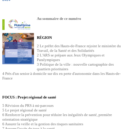
Au sommaire de ce numéro
RÉGION
2 Le préfet des Hauts-de-France rejoint le ministère du
Travail, de la Santé et des Solidarités
2 L'ARS se prépare aux Jeux Olympiques et
Paralympiques
3 Politique de la ville : nouvelle cartographie des
quartiers prioritaires
4 Près d'un senior à domicile sur dix en perte d'autonomie dans les Hauts-de-
France
FOCUS : Projet régional de santé
5 Révision du PRS à mi-parcours
5 Le projet régional de santé
6 Renforcer la prévention pour réduire les inégalités de santé, première
orientation stratégique
6 Assurer la veille et la gestion des risques sanitaires
7 Assurer l'accès de tous à la santé