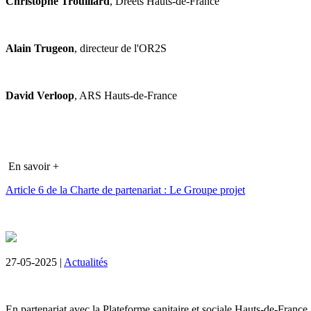
Christophe Trouillard
, Dreets Hauts-de-France
Alain Trugeon
, directeur de l'OR2S
David Verloop
, ARS Hauts-de-France
En savoir +
Article 6 de la Charte de partenariat : Le Groupe projet
27-05-2025 |
Actualités
En partenariat avec la Plateforme sanitaire et sociale Hauts-de-France,