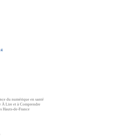
24
ence du numérique en santé
e À Lire et à Comprendre
des Hauts-de-France
e