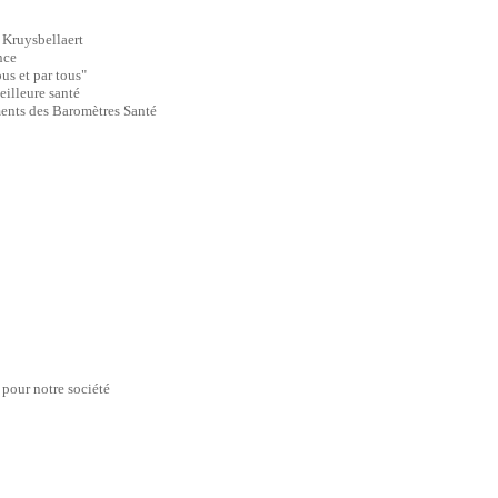
 Kruysbellaert
nce
us et par tous"
eilleure santé
ments des Baromètres Santé
 pour notre société