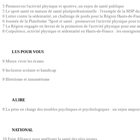
5 Promouvoir l'activité physique et sportive, un enjeu de santé publique
5 Le sport santé en maison de santé pluriprofessionnelle : l'exemple de la MSP du
6 Lutter contre la sédentarité, un challenge de poids pour la Région Hauts-de-Fra
6 Journée de la Plateforme "Sport et santé : promouvoir l'activité physique pour to
7 La Région engagée en faveur de la promotion de l'activité physique pour une m
8 Corpulence, activité physique et sédentarité en Hauts-de-France : les enseigne
LUS POUR VOUS
9 Mieux vivre les écrans
9 Inclusion scolaire et handicap
9 Illettrisme et innumérisme
A LIRE
9 La prise en charge des troubles psychiques et psychologiques : un enjeu majeur
NATIONAL
10 Faire Alliance pour améliorer la santé des plus jeunes