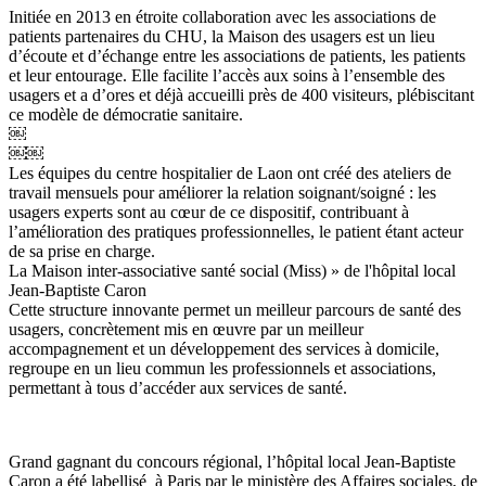
Initiée en 2013 en étroite collaboration avec les associations de
patients partenaires du CHU, la Maison des usagers est un lieu
d’écoute et d’échange entre les associations de patients, les patients
et leur entourage. Elle facilite l’accès aux soins à l’ensemble des
usagers et a d’ores et déjà accueilli près de 400 visiteurs, plébiscitant
ce modèle de démocratie sanitaire.
￼
￼￼
Les équipes du centre hospitalier de Laon ont créé des ateliers de
travail mensuels pour améliorer la relation soignant/soigné : les
usagers experts sont au cœur de ce dispositif, contribuant à
l’amélioration des pratiques professionnelles, le patient étant acteur
de sa prise en charge.
La Maison inter-associative santé social (Miss) » de l'hôpital local
Jean-Baptiste Caron
Cette structure innovante permet un meilleur parcours de santé des
usagers, concrètement mis en œuvre par un meilleur
accompagnement et un développement des services à domicile,
regroupe en un lieu commun les professionnels et associations,
permettant à tous d’accéder aux services de santé.
Grand gagnant du concours régional, l’hôpital local Jean-Baptiste
Caron a été labellisé à Paris par le ministère des Affaires sociales, de