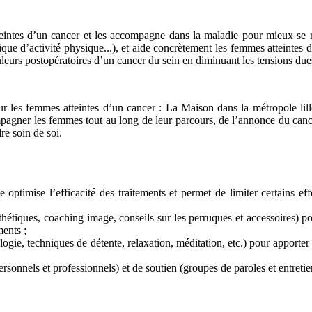
ntes d’un cancer et les accompagne dans la maladie pour mieux se recon
tique d’activité physique...), et aide concrètement les femmes atteintes 
uleurs postopératoires d’un cancer du sein en diminuant les tensions dues
r les femmes atteintes d’un cancer : La Maison dans la métropole lill
gner les femmes tout au long de leur parcours, de l’annonce du cancer
re soin de soi.
 optimise l’efficacité des traitements et permet de limiter certains eff
sthétiques, coaching image, conseils sur les perruques et accessoires)
ments ;
ologie, techniques de détente, relaxation, méditation, etc.) pour apport
ersonnels et professionnels) et de soutien (groupes de paroles et entretie