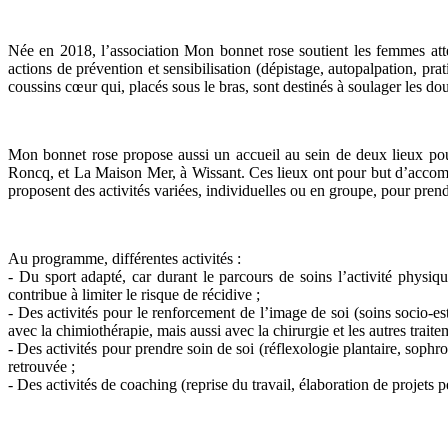
Née en 2018, l’association Mon bonnet rose soutient les femmes attei
actions de prévention et sensibilisation (dépistage, autopalpation, pra
coussins cœur qui, placés sous le bras, sont destinés à soulager les do
Mon bonnet rose propose aussi un accueil au sein de deux lieux pou
Roncq, et La Maison Mer, à Wissant. Ces lieux ont pour but d’accompa
proposent des activités variées, individuelles ou en groupe, pour prend
Au programme, différentes activités :
- Du sport adapté, car durant le parcours de soins l’activité physique
contribue à limiter le risque de récidive ;
- Des activités pour le renforcement de l’image de soi (soins socio-e
avec la chimiothérapie, mais aussi avec la chirurgie et les autres traite
- Des activités pour prendre soin de soi (réflexologie plantaire, sophr
retrouvée ;
- Des activités de coaching (reprise du travail, élaboration de projets p