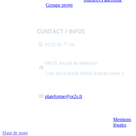
Groupe projet
CONTACT / INFOS
03 22 82 77 24
OR2S, faculté de médecine
3 rue des Louvels 80036 Amiens cedex 1
plateforme@or2s.fr
Mentions
légales
Haut de page