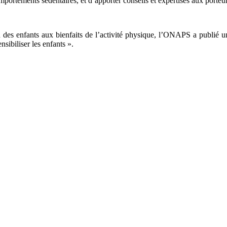
ortements sédentaires, et d’apporter conseils et expertises aux porteurs
on des enfants aux bienfaits de l’activité physique, l’ONAPS a publié un 
sibiliser les enfants ».