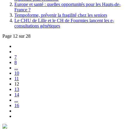
Europe et santé : quelles opportunités pour les Hauts-de-
France ?
Tempoforme, prévenir la fragilité chez les seniors
Le CHU de Lille et le CH de Fourmies lancent les e-
consultations génétiques
Page 12 sur 28
7
8
...
10
11
12
13
14
...
16