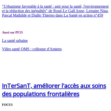
"Urbanisme favorable à la santé : agir pour la santé, l'environnement
et la réduction des inégalités" de Roué-Le Gall Anne, Lemaire Nina,
Pascal Mathilde et Diallo Thierno dans La Santé en action n°459
Aussi sur PF2S
La santé urbaine
Villes santé OMS : colloque d'Amiens
InTerSanT, améliorer l'accès aux soins
des populations frontalières
FOCUS